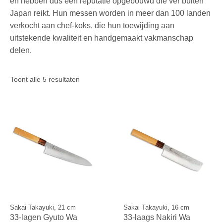
en hebben dus een reputatie opgebouwd die ver buiten
Japan reikt. Hun messen worden in meer dan 100 landen
verkocht aan chef-koks, die hun toewijding aan
uitstekende kwaliteit en handgemaakt vakmanschap
delen.
Gesorteerd
Toont alle 5 resultaten
op
prijs:
hoog
naar
laag
Sakai Takayuki, 21 cm
Sakai Takayuki, 16 cm
33-lagen Gyuto Wa
33-laags Nakiri Wa